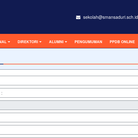
sekolah@smansaduri.sch.id
NAL
DIREKTORI
ALUMNI
PENGUMUMAN
PPDB ONLINE