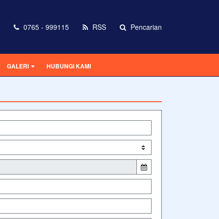
0765 - 999115
RSS
Pencarian
GALERI
HUBUNGI KAMI