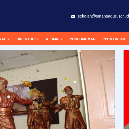
sekolah@smansaduri.sch.id
NAL
DIREKTORI
ALUMNI
PENGUMUMAN
PPDB ONLINE