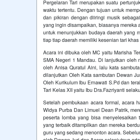
Pergelaran Tari merupakan suatu pertunjuk
waktu tertentu. Dengan tujuan untuk mem
dan pikiran dengan diiringi musik sebag
yang ingin disampaikan, biasanya mereka a
untuk menunjukkan budaya daerah yang me
tiap tiap daerah memiliki kesenian tari kh
Acara ini dibuka oleh MC yaitu Marisha 
SMA Negeri 1 Mandau. Di lanjutkan oleh 
oleh Anisa Quratul Aini, lalu kata sambut
dilanjutkan Oleh Kata sambutan Dewan Juri
Oleh Kurikulum Ibu Ernawati S.Pd dan ter
Tari Kelas XII yaitu Ibu Dra.Fazriyanti s
Setelah pembukaan acara formal, acara h
Widya Purba Dan Limuel Dean Patrik, me
peserta lomba yang bisa menyelesaikan t
yang terbaik ditampilkan dan mereka ber
guru yang sedang menonton acara. Sebelum 
oleh Dewan Juri dan Acara selanjutnya ada