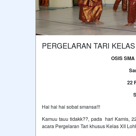
PERGELARAN TARI KELAS 
OSIS SMA
Sa
2
2 
Hai hai hai sobat smansa!!!
Kamuu tauu tidakk??, pada hari Kamis, 
acara Pergelaran Tari khusus Kelas XII Lohh