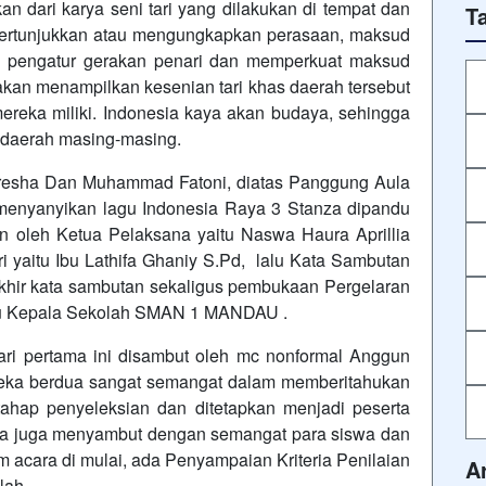
an dari karya seni tari yang dilakukan di tempat dan
T
pertunjukkan atau mengungkapkan perasaan, maksud
ai pengatur gerakan penari dan memperkuat maksud
kan menampilkan kesenian tari khas daerah tersebut
reka miliki. Indonesia kaya akan budaya, sehingga
as daerah masing-masing.
Teresha Dan Muhammad Fatoni, diatas Panggung Aula
menyanyikan lagu Indonesia Raya 3 Stanza dipandu
an oleh Ketua Pelaksana yaitu Naswa Haura Aprillia
 yaitu Ibu Lathifa Ghaniy S.Pd, lalu Kata Sambutan
akhir kata sambutan sekaligus pembukaan Pergelaran
elaku Kepala Sekolah SMAN 1 MANDAU .
ari pertama ini disambut oleh mc nonformal Anggun
reka berdua sangat semangat dalam memberitahukan
ahap penyeleksian dan ditetapkan menjadi peserta
dua juga menyambut dengan semangat para siswa dan
acara di mulai, ada Penyampaian Kriteria Penilaian
A
lah