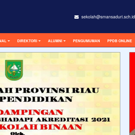
sekolah@smansaduri.sch.id
NAL
DIREKTORI
ALUMNI
PENGUMUMAN
PPDB ONLINE